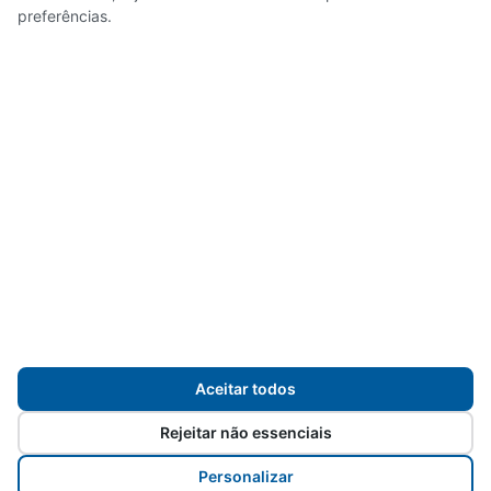
Atas de reuniões
preferências.
Pautas de reuniões
Deliberações
Resoluções
Editais
Publicações
Planejamento e Cronogramas
Aceitar todos
Demais documentos
Rejeitar não essenciais
Anos anteriores
Personalizar