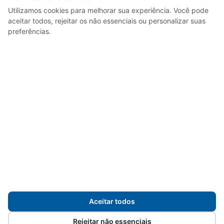
Utilizamos cookies para melhorar sua experiência. Você pode
aceitar todos, rejeitar os não essenciais ou personalizar suas
Atas de reuniões
preferências.
Pautas de reuniões
Deliberações
Resoluções
Editais
Publicações
Planejamento e Cronogramas
Aceitar todos
Demais documentos
Rejeitar não essenciais