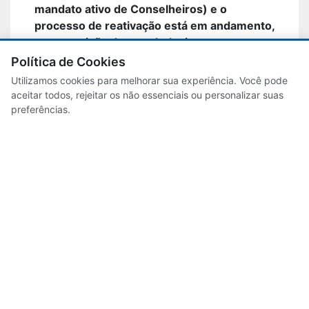
mandato ativo de Conselheiros) e o
processo de reativação está em andamento,
com previsão de restabelecimento para o
início de 2019.
Política de Cookies
Utilizamos cookies para melhorar sua experiência. Você pode
aceitar todos, rejeitar os não essenciais ou personalizar suas
Atas de reuniões
preferências.
Pautas de reuniões
Deliberações
Resoluções
Editais
Publicações